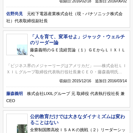
収録日:2016/02/18 追加日:2016/06/02
佐野尚見
元松下電器産業株式会社（現・パナソニック株式会
社）代表取締役副社長
「人を育て、変革せよ」ジャック・ウェルチ
のリーダー論
藤森義明のＧＥ流経営論（１）ＧＥからＬＩＸＩＬ
へ
「ビジネス界のメジャーリーグはアメリカだ」――株式会社ＬＩ
ＸＩＬグループ取締役代表執行役社長兼ＣＥＯ・藤森義明氏...
収録日:2015/12/16 追加日:2016/03/14
藤森義明
株式会社LIXILグループ 元 取締役 代表執行役社長 兼
CEO
公的教育だけでは大きなダイナミズムは変わ
ることはない
全寮制国際高校ＩＳＡＫの挑戦（２）リーダーシッ