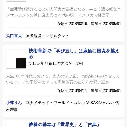
「生涯学び続けることが人間力の基礎となる」―こう語る経営コ
ンサルタントの浜口直太氏は20代の頃、アメリカで経営学...
収録日:2018/03/19 追加日:2018/05/01
浜口直太
国際経営コンサルタント
技術革新で「学び直し」は廉価に国境を越え
る
新しい学び直しの方法と可能性
人生100年時代において、大人の学び直しは必須のものとなって
いる中、その手段をめぐって高等教育の在り方が問い直さ...
収録日:2018/04/11 追加日:2018/05/01
小林りん
ユナイテッド・ワールド・カレッジISAKジャパン 代
表理事
教養の基本は「世界史」と「古典」