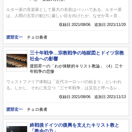
ルター派の音楽家として最大の名前はバッハである。ルター派
は、人間の五官の歓びに厳しい目を向けたが、なぜか耳＝音...
収録日:2021/08/06 追加日:2021/11/20
渡部玄一
チェロ奏者
三十年戦争…宗教戦争の地獄図とドイツ宗教
社会への影響
渡部昇一の「わが体験的キリスト教論」（4）三十
年戦争の悲惨
ウェストファリア体制は「近代ヨーロッパの始まり」といわれ
る。しかし、それに先立つ「三十年戦争」は災厄と呼べるレ...
収録日:2021/08/06 追加日:2021/11/13
渡部玄一
チェロ奏者
終戦後ドイツの復興を支えたキリスト教と
「教会の力」