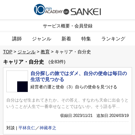
サービス概要・会員登録
講師
ジャンル
新着
特集
ランキング
TOP
ジャンル
教育
キャリア・自分史
キャリア・自分史
(全83件)
自分探しの旅ではダメ、自分の使命は毎日の
生活で見つかる
経営者の運と使命（3）自らの使命を見つける
自分はなぜ生まれてきたか。その答え、すなわち天命に出会うと
いうことが人生で一番幸せなことではないか。そう語る平...
収録日:2023/11/21 追加日:2024/03/19
対談 |
平林良仁
／
神藏孝之