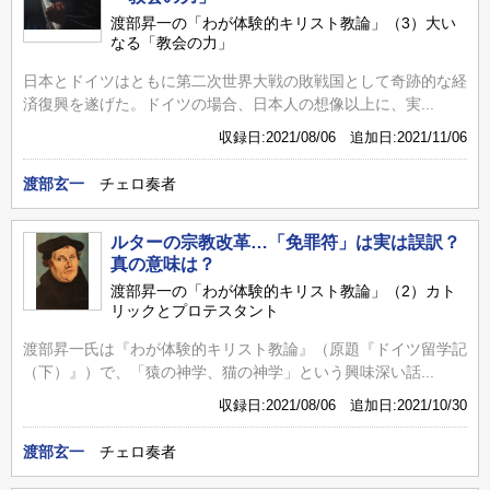
渡部昇一の「わが体験的キリスト教論」（3）大い
なる「教会の力」
日本とドイツはともに第二次世界大戦の敗戦国として奇跡的な経
済復興を遂げた。ドイツの場合、日本人の想像以上に、実...
収録日:2021/08/06 追加日:2021/11/06
渡部玄一
チェロ奏者
ルターの宗教改革…「免罪符」は実は誤訳？
真の意味は？
渡部昇一の「わが体験的キリスト教論」（2）カト
リックとプロテスタント
渡部昇一氏は『わが体験的キリスト教論』（原題『ドイツ留学記
（下）』）で、「猿の神学、猫の神学」という興味深い話...
収録日:2021/08/06 追加日:2021/10/30
渡部玄一
チェロ奏者