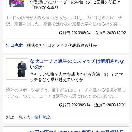
李登輝に学ぶリーダーの神髄（6）2回目の訪日と
「静かなる革命」
1回目の訪日が大阪や岡山だったのに対し、2回目は名古屋、金
沢、京都を回った。京都では母校の京都大学を訪ねるのを楽...
収録日:2020/08/24 追加日:2020/12/02
江口克彦
株式会社江口オフィス代表取締役社長
なぜコーチと選手のミスマッチは解消されな
いのか
キャリア転換で人生を成功させる方法（3）ミスマ
ッチをどう乗り越えていくか
海外のスポーツ界では、選手が自由にコーチを選べる環境が整っ
ている。つまり、コーチは選手から選ばれるために自分の...
収録日:2020/09/14 追加日:2020/12/01
対談 |
為末大
／
柳川範之