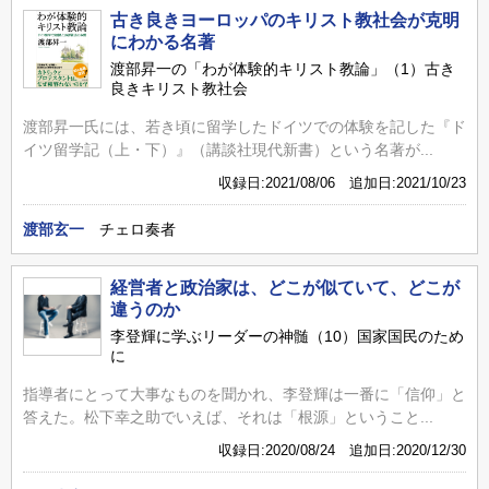
古き良きヨーロッパのキリスト教社会が克明
にわかる名著
渡部昇一の「わが体験的キリスト教論」（1）古き
良きキリスト教社会
渡部昇一氏には、若き頃に留学したドイツでの体験を記した『ド
イツ留学記（上・下）』（講談社現代新書）という名著が...
収録日:2021/08/06 追加日:2021/10/23
渡部玄一
チェロ奏者
経営者と政治家は、どこが似ていて、どこが
違うのか
李登輝に学ぶリーダーの神髄（10）国家国民のため
に
指導者にとって大事なものを聞かれ、李登輝は一番に「信仰」と
答えた。松下幸之助でいえば、それは「根源」ということ...
収録日:2020/08/24 追加日:2020/12/30