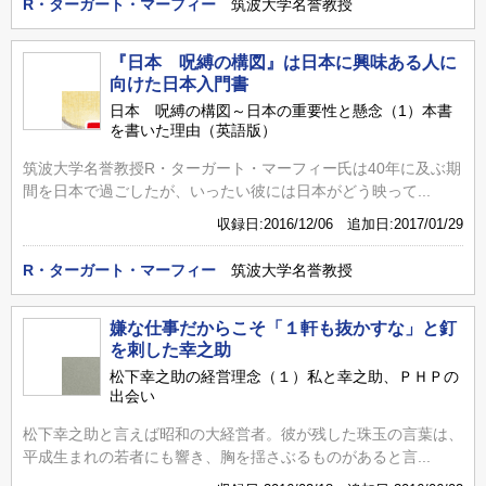
R・ターガート・マーフィー
筑波大学名誉教授
『日本 呪縛の構図』は日本に興味ある人に
向けた日本入門書
日本 呪縛の構図～日本の重要性と懸念（1）本書
を書いた理由（英語版）
筑波大学名誉教授R・ターガート・マーフィー氏は40年に及ぶ期
間を日本で過ごしたが、いったい彼には日本がどう映って...
収録日:2016/12/06 追加日:2017/01/29
R・ターガート・マーフィー
筑波大学名誉教授
嫌な仕事だからこそ「１軒も抜かすな」と釘
を刺した幸之助
松下幸之助の経営理念（１）私と幸之助、ＰＨＰの
出会い
松下幸之助と言えば昭和の大経営者。彼が残した珠玉の言葉は、
平成生まれの若者にも響き、胸を揺さぶるものがあると言...