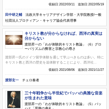
収録日:2022/03/11 追加日:2022/05/19
田中研之輔
法政大学キャリアデザイン学部・大学院教授/一般
社団法人プロティアン・キャリア協会代表理事
キリスト教が分からなければ、西洋の真実は
分からない
渡部昇一の「わが体験的キリスト教論」（6）グロ
ーバリズムの弊害と宗教心の尊さ
渡部昇一氏のドイツ留学体験を通して学ぶべきものは多い。特に
キリスト教と西洋の歴史を追体験することにより、西洋社...
収録日:2021/08/06 追加日:2021/11/27
渡部玄一
チェロ奏者
三十年戦争から半世紀でバッハの典雅な音楽
が生まれた意味
渡部昇一の「わが体験的キリスト教論」（5）バッ
ハと「受難の典礼」