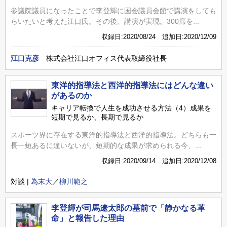
参議院議員になったことで李登輝に国会議員会館で講演をしても
らいたいと考えた江口氏。その後、講演が実現。300席を...
収録日:2020/08/24 追加日:2020/12/09
江口克彦
株式会社江口オフィス代表取締役社長
東洋的指導法と西洋的指導法にはどんな違い
があるのか
キャリア転換で人生を成功させる方法（4）成果を
短期で見るか、長期で見るか
スポーツ界に存在する東洋的指導法と西洋的指導法。どちらも一
長一短あるに違いないが、短期的な成果が求められる今、...
収録日:2020/09/14 追加日:2020/12/08
対談 |
為末大
／
柳川範之
李登輝が司馬遼太郎の墓前で「静かなる革
命」と報告した理由