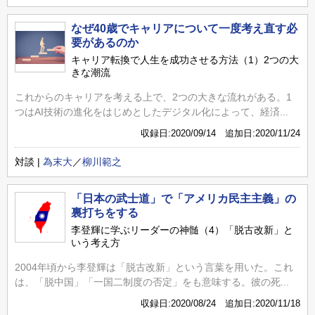
なぜ40歳でキャリアについて一度考え直す必
要があるのか
キャリア転換で人生を成功させる方法（1）2つの大
きな潮流
これからのキャリアを考える上で、2つの大きな流れがある。1
つはAI技術の進化をはじめとしたデジタル化によって、経済...
収録日:2020/09/14 追加日:2020/11/24
対談 |
為末大
／
柳川範之
「日本の武士道」で「アメリカ民主主義」の
裏打ちをする
李登輝に学ぶリーダーの神髄（4）「脱古改新」と
いう考え方
2004年頃から李登輝は「脱古改新」という言葉を用いた。これ
は、「脱中国」「一国二制度の否定」をも意味する。彼の死...
収録日:2020/08/24 追加日:2020/11/18