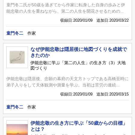
童門冬二氏が50歳を過ぎてから作家に転身した自身の歩みと伊
能忠敬の人生を重ねながら、第二の人生を開花させるための...
収録日:2020/01/09 追加日:2020/03/22
童門冬二
作家
なぜ伊能忠敬は隠居後に地図づくりを成就で
きたのか
伊能忠敬に学ぶ「第二の人生」の生き方（3）大地
図づくり
伊能忠敬は隠居後、念願の幕府の天文方トップである高橋至時に
弟子入りをして天体観測や測量を学ぶ。当初は苦労の連続...
収録日:2020/01/09 追加日:2020/03/15
童門冬二
作家
伊能忠敬の生き方に学ぶ「50歳からの目標」
とは？