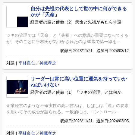
自分は先祖の代表として世の中に何ができる
かが「天命」
経営者の運と使命（2）天命と先祖がもたらす運
ツキの管理では「天命」と「先祖」への意識が重要になってくる
が、そのことに平林氏が気づかされたのは60歳で第一線を...
収録日:2023/11/21 追加日:2024/03/12
対談 |
平林良仁
／
神藏孝之
リーダーは常に高い位置に運気を持っていか
ねばいけない
経営者の運と使命（1）「ツキの管理」とは何か
企業経営のような不確実性の高い営みは、しばしば「運」の要素
を用いてその成否が語られる。一般的には、コントロール...
収録日:2023/11/21 追加日:2024/03/05
対談 |
平林良仁
／
神藏孝之