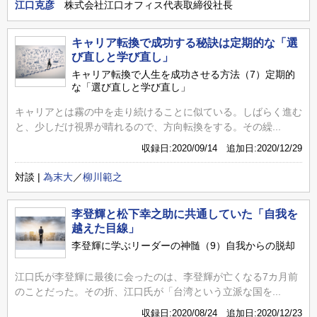
江口克彦
株式会社江口オフィス代表取締役社長
キャリア転換で成功する秘訣は定期的な「選
び直しと学び直し」
キャリア転換で人生を成功させる方法（7）定期的
な「選び直しと学び直し」
キャリアとは霧の中を走り続けることに似ている。しばらく進む
と、少しだけ視界が晴れるので、方向転換をする。その繰...
収録日:2020/09/14 追加日:2020/12/29
対談 |
為末大
／
柳川範之
李登輝と松下幸之助に共通していた「自我を
越えた目線」
李登輝に学ぶリーダーの神髄（9）自我からの脱却
江口氏が李登輝に最後に会ったのは、李登輝が亡くなる7カ月前
のことだった。その折、江口氏が「台湾という立派な国を...
収録日:2020/08/24 追加日:2020/12/23