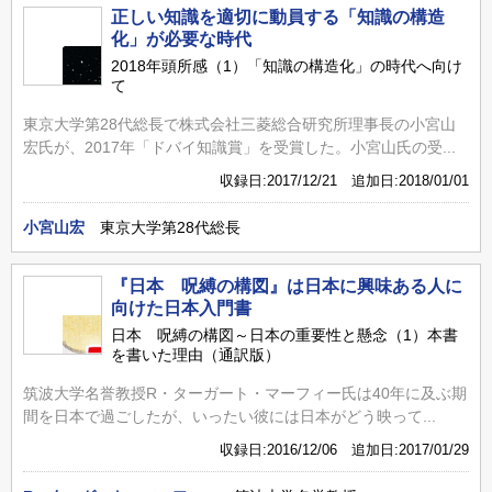
正しい知識を適切に動員する「知識の構造
化」が必要な時代
2018年頭所感（1）「知識の構造化」の時代へ向け
て
東京大学第28代総長で株式会社三菱総合研究所理事長の小宮山
宏氏が、2017年「ドバイ知識賞」を受賞した。小宮山氏の受...
収録日:2017/12/21 追加日:2018/01/01
小宮山宏
東京大学第28代総長
『日本 呪縛の構図』は日本に興味ある人に
向けた日本入門書
日本 呪縛の構図～日本の重要性と懸念（1）本書
を書いた理由（通訳版）
筑波大学名誉教授R・ターガート・マーフィー氏は40年に及ぶ期
間を日本で過ごしたが、いったい彼には日本がどう映って...
収録日:2016/12/06 追加日:2017/01/29