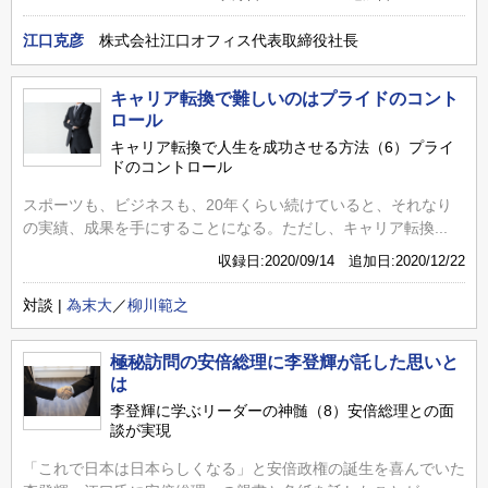
江口克彦
株式会社江口オフィス代表取締役社長
キャリア転換で難しいのはプライドのコント
ロール
キャリア転換で人生を成功させる方法（6）プライ
ドのコントロール
スポーツも、ビジネスも、20年くらい続けていると、それなり
の実績、成果を手にすることになる。ただし、キャリア転換...
収録日:2020/09/14 追加日:2020/12/22
対談 |
為末大
／
柳川範之
極秘訪問の安倍総理に李登輝が託した思いと
は
李登輝に学ぶリーダーの神髄（8）安倍総理との面
談が実現
「これで日本は日本らしくなる」と安倍政権の誕生を喜んでいた