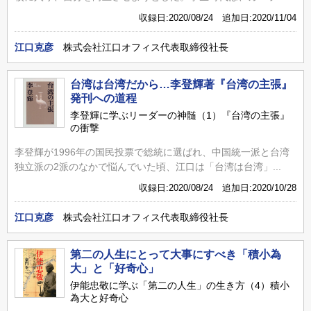
収録日:2020/08/24 追加日:2020/11/04
江口克彦
株式会社江口オフィス代表取締役社長
台湾は台湾だから…李登輝著『台湾の主張』
発刊への道程
李登輝に学ぶリーダーの神髄（1）『台湾の主張』
の衝撃
李登輝が1996年の国民投票で総統に選ばれ、中国統一派と台湾
独立派の2派のなかで悩んでいた頃、江口は「台湾は台湾」...
収録日:2020/08/24 追加日:2020/10/28
江口克彦
株式会社江口オフィス代表取締役社長
第二の人生にとって大事にすべき「積小為
大」と「好奇心」
伊能忠敬に学ぶ「第二の人生」の生き方（4）積小
為大と好奇心