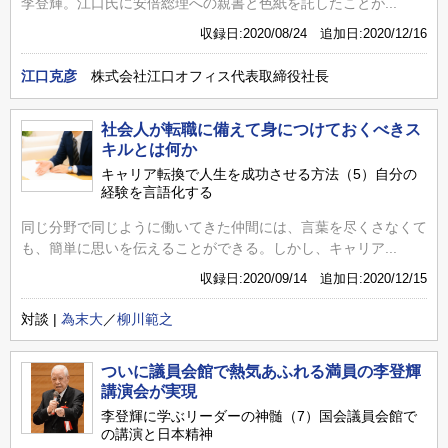
李登輝。江口氏に安倍総理への親書と色紙を託したことが...
収録日:2020/08/24 追加日:2020/12/16
江口克彦
株式会社江口オフィス代表取締役社長
社会人が転職に備えて身につけておくべきス
キルとは何か
キャリア転換で人生を成功させる方法（5）自分の
経験を言語化する
同じ分野で同じように働いてきた仲間には、言葉を尽くさなくて
も、簡単に思いを伝えることができる。しかし、キャリア...
収録日:2020/09/14 追加日:2020/12/15
対談 |
為末大
／
柳川範之
ついに議員会館で熱気あふれる満員の李登輝
講演会が実現
李登輝に学ぶリーダーの神髄（7）国会議員会館で
の講演と日本精神