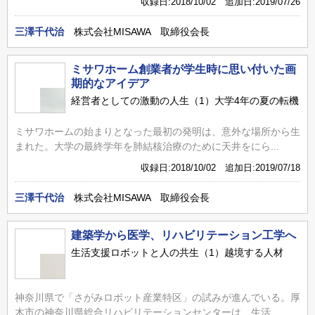
収録日:2018/10/02 追加日:2019/07/26
三澤千代治
株式会社MISAWA 取締役会長
ミサワホーム創業者が学生時に思い付いた画
期的なアイデア
経営者としての激動の人生（1）大学4年の夏の転機
ミサワホームの始まりとなった最初の発明は、意外な場所から生
まれた。大学の最終学年を肺結核治療のために天井をにら...
収録日:2018/10/02 追加日:2019/07/18
三澤千代治
株式会社MISAWA 取締役会長
建築学から医学、リハビリテーション工学へ
生活支援ロボットと人の共生（1）越境する人材
神奈川県で「さがみロボット産業特区」の試みが進んでいる。厚
木市の神奈川県総合リハビリテーションセンターは、生活...