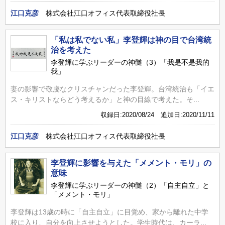
江口克彦
株式会社江口オフィス代表取締役社長
「私は私でない私」李登輝は神の目で台湾統
治を考えた
李登輝に学ぶリーダーの神髄（3）「我是不是我的
我」
妻の影響で敬虔なクリスチャンだった李登輝。台湾統治も「イエ
ス・キリストならどう考えるか」と神の目線で考えた。そ...
収録日:2020/08/24 追加日:2020/11/11
江口克彦
株式会社江口オフィス代表取締役社長
李登輝に影響を与えた「メメント・モリ」の
意味
李登輝に学ぶリーダーの神髄（2）「自主自立」と
「メメント・モリ」
李登輝は13歳の時に「自主自立」に目覚め、家から離れた中学
校に入り、自分を向上させようとした。学生時代は、カーラ...