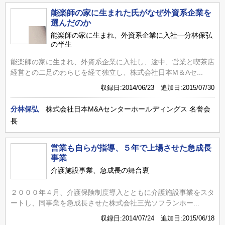
能楽師の家に生まれた氏がなぜ外資系企業を
選んだのか
能楽師の家に生まれ、外資系企業に入社―分林保弘
の半生
能楽師の家に生まれ、外資系企業に入社し、途中、営業と喫茶店
経営との二足のわらじを経て独立し、株式会社日本M＆Aセ...
収録日:2014/06/23 追加日:2015/07/30
分林保弘
株式会社日本M&Aセンターホールディングス 名誉会
長
営業も自らが指導、５年で上場させた急成長
事業
介護施設事業、急成長の舞台裏
２０００年４月、介護保険制度導入とともに介護施設事業をスタ
ートし、同事業を急成長させた株式会社三光ソフランホー...
収録日:2014/07/24 追加日:2015/06/18