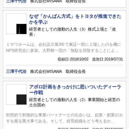
三澤千代治
株式会社MISAWA 取締役会長
なぜ「かんばん方式」をトヨタが推進できた
かを学ぶ
経営者としての激動の人生（3）株式上場と「改
善」
ミサワホームは、会社設立後3年で東証一部に上場したのを機に
NPS研究会に参加。大野耐一流の「無駄を排除することによ...
収録日:2018/10/02 追加日:2019/07/31
三澤千代治
株式会社MISAWA 取締役会長
アポロ計画をきっかけに思いついたディーラ
ー作戦
経営者としての激動の人生（2）事業開始と経営の
土台固め
対照的で刺激的な事業パートナーとの出会いは、起業・創業のカ
ギを握る重大事である。そして、経営組織をどう考えるか...