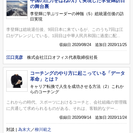
中国の圧力をはねのけて実現した李登輝訪日
の舞台裏
李登輝に学ぶリーダーの神髄（5）総統退任後の訪
日実現
李登輝は総統退任後、9回日本に来ているが、このうち7回は江
口がアレンジしている。1回目は中華人民共和国に過度に配...
収録日:2020/08/24 追加日:2020/11/25
江口克彦
株式会社江口オフィス代表取締役社長
コーチングのやり方に起こっている「データ
革命」とは？
キャリア転換で人生を成功させる方法（2）これか
らのコーチング
これからの時代、スポーツにおけるコーチと、会社組織の管理職
に共通して求められるものがある。それは、客観的なデー...
収録日:2020/09/14 追加日:2020/11/24
対談 |
為末大
／
柳川範之