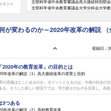
文部科学省中央教育審議会高大接続特別部会臨時
マネジメ
文部科学省中央教育審議会大学分科会大学教
プ臨時委員（2013年～2014年）
文部科学省専修学校生への経済的支援の在り方
～）
何が変わるのか～2020年改革の解説 （
文部科学省高大接続システム改革会議委員（20
文部科学省中央教育審議会初等中等教育分科会専
文部科学省「これからの専修学校教育の振興の
収録日：201
～2017年）
文部科学省中央教育審議会大学分科会教学マネ
年～）
2020年の教育改革」の目的とは
20年改革の解説（1）高大接続改革の背景と目的
育改革の意義はどこにあるのか。ポイントとなるのは、今後の社会の
る。そうした新しい状況下では、学力観そのものを見直し、高校・大
は3つある
20年改革の解説（2）高校教育改革