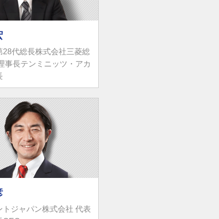
宏
第28代総長株式会社三菱総
 理事長テンミニッツ・アカ
長
彦
ントジャパン株式会社 代表