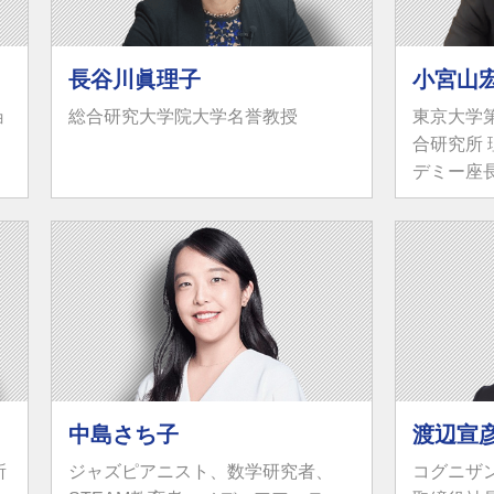
長谷川眞理子
小宮山
ョ
総合研究大学院大学名誉教授
東京大学
合研究所
デミー座
中島さち子
渡辺宣
所
ジャズピアニスト、数学研究者、
コグニザ