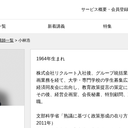
サービス概要・会員登
一覧
新着講義
特集
講師一覧
小林浩
1964年生まれ
株式会社リクルート入社後、グループ統括業
画業務を経て、大学・専門学校の学生募集広
経済同友会に出向し、教育政策提言の策定に
その後、経営企画室、会長秘書、特別顧問、政
職。
文部科学省「熟議に基づく政策形成の在り方に
2011年）