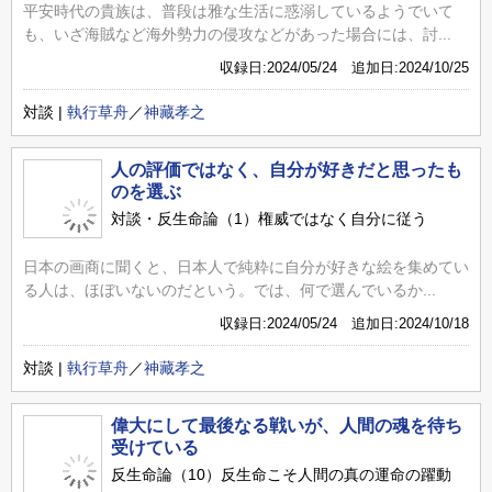
平安時代の貴族は、普段は雅な生活に惑溺しているようでいて
も、いざ海賊など海外勢力の侵攻などがあった場合には、討...
収録日:2024/05/24 追加日:2024/10/25
対談 |
執行草舟
／
神藏孝之
人の評価ではなく、自分が好きだと思ったも
のを選ぶ
対談・反生命論（1）権威ではなく自分に従う
日本の画商に聞くと、日本人で純粋に自分が好きな絵を集めてい
る人は、ほぼいないのだという。では、何で選んでいるか...
収録日:2024/05/24 追加日:2024/10/18
対談 |
執行草舟
／
神藏孝之
偉大にして最後なる戦いが、人間の魂を待ち
受けている
反生命論（10）反生命こそ人間の真の運命の躍動