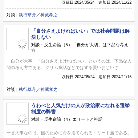
収録日:2024/05/24 追加日:2024/11/22
対談 |
執行草舟
／
神藏孝之
「自分さえよければいい」では社会問題は解
決しない
対談・反生命論（5）「自分が大切」は下品な考え
方
「自分が大事」「自分さえよければいい」というのは、下品な人
間の考え方である。グリム童話などではずる賢いおじいさ...
収録日:2024/05/24 追加日:2024/11/15
対談 |
執行草舟
／
神藏孝之
うわべと人気だけの人が政治家になれる選挙
制度の弊害
対談・反生命論（4）エリートと神話
一番大事なのは、国のために命を捨てられるエリート層である。