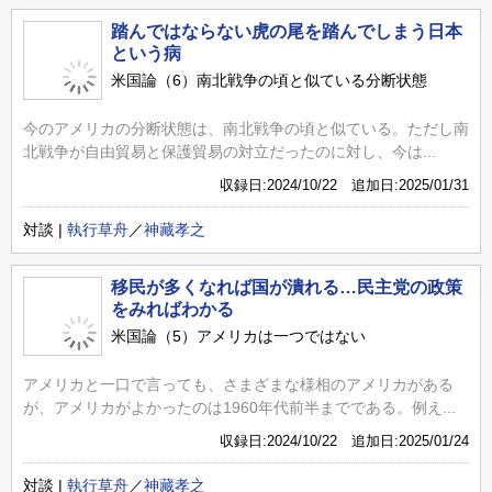
踏んではならない虎の尾を踏んでしまう日本
という病
米国論（6）南北戦争の頃と似ている分断状態
今のアメリカの分断状態は、南北戦争の頃と似ている。ただし南
北戦争が自由貿易と保護貿易の対立だったのに対し、今は...
収録日:2024/10/22 追加日:2025/01/31
対談 |
執行草舟
／
神藏孝之
移民が多くなれば国が潰れる…民主党の政策
をみればわかる
米国論（5）アメリカは一つではない
アメリカと一口で言っても、さまざまな様相のアメリカがある
が、アメリカがよかったのは1960年代前半までである。例え...
収録日:2024/10/22 追加日:2025/01/24
対談 |
執行草舟
／
神藏孝之