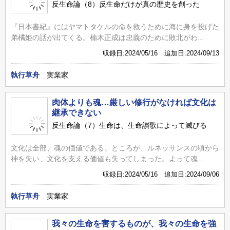
反生命論（8）反生命だけが真の歴史を創った
『日本書紀』にはヤマトタケルの命を救うために海に身を投げた
弟橘姫の話が出てくる。楠木正成は忠義のために敗北がわ...
収録日:2024/05/16 追加日:2024/09/13
執行草舟
実業家
肉体よりも魂…厳しい修行がなければ文化は
継承できない
反生命論（7）生命は、生命讃歌によって滅びる
文化は全部、魂の価値である。ところが、ルネッサンスの頃から
神を失い、文化を支える価値も失ってしまった。よって魂...
収録日:2024/05/16 追加日:2024/09/06
執行草舟
実業家
我々の生命を害するものが、我々の生命を強