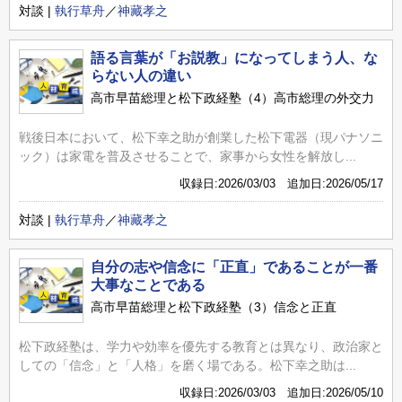
対談 |
執行草舟
／
神藏孝之
語る言葉が「お説教」になってしまう人、な
らない人の違い
高市早苗総理と松下政経塾（4）高市総理の外交力
戦後日本において、松下幸之助が創業した松下電器（現パナソニ
ック）は家電を普及させることで、家事から女性を解放し...
収録日:2026/03/03 追加日:2026/05/17
対談 |
執行草舟
／
神藏孝之
自分の志や信念に「正直」であることが一番
大事なことである
高市早苗総理と松下政経塾（3）信念と正直
松下政経塾は、学力や効率を優先する教育とは異なり、政治家と
しての「信念」と「人格」を磨く場である。松下幸之助は...
収録日:2026/03/03 追加日:2026/05/10