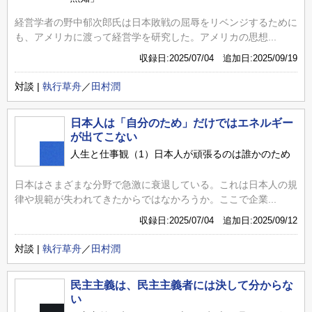
経営学者の野中郁次郎氏は日本敗戦の屈辱をリベンジするために
も、アメリカに渡って経営学を研究した。アメリカの思想...
収録日:2025/07/04 追加日:2025/09/19
対談 |
執行草舟
／
田村潤
日本人は「自分のため」だけではエネルギー
が出てこない
人生と仕事観（1）日本人が頑張るのは誰かのため
日本はさまざまな分野で急激に衰退している。これは日本人の規
律や規範が失われてきたからではなかろうか。ここで企業...
収録日:2025/07/04 追加日:2025/09/12
対談 |
執行草舟
／
田村潤
民主主義は、民主主義者には決して分からな
い