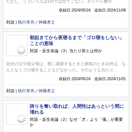
ただし、こういう人は1代では出てこない。エリート層の...
収録日:2024/05/24 追加日:2024/11/08
対談 |
執行草舟
／
神藏孝之
朝起きてから夜寝るまで「ゴロ寝をしない」
ことの意味
対談・反生命論（3）当たり前とは何か
自分の父や祖父母は、夜に就寝するときと病気のとき以外は、な
んとなくゴロ寝することなどなかった。そのような当たり...
収録日:2024/05/24 追加日:2024/11/01
対談 |
執行草舟
／
神藏孝之
誇りを奪い取れば、人間性はあっという間に
壊れる
対談・反生命論（2）なぜ「才」より「魂」が重要
か