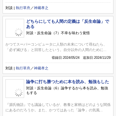
対談 |
執行草舟
／
神藏孝之
どちらにしても人間の定義は「反生命論」で
ある
対談・反生命論（7）不幸を味わう覚悟
かつてスーパーコンピュータに人類の未来について尋ねたら、
「必ず滅びる」と回答したという。自分以外の人間のために...
収録日:2024/05/24 追加日:2024/11/29
対談 |
執行草舟
／
神藏孝之
論争に打ち勝つために本を読み、勉強もした
対談・反生命論（6）論争するから本を読み、勉強
もする
『源氏物語』でも議論しているが、教養と家柄はどのような関係
にあるのだろうか。また、かつてはあった「論争」の気風...