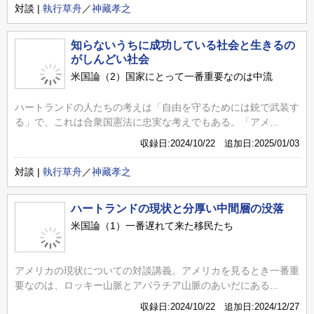
対談 |
執行草舟
／
神藏孝之
知らないうちに成功している社会と生きるの
がしんどい社会
米国論（2）国家にとって一番重要なのは中流
ハートランドの人たちの考えは「自由を守るためには銃で武装す
る」で、これは合衆国憲法に忠実な考えでもある。「アメ...
収録日:2024/10/22 追加日:2025/01/03
対談 |
執行草舟
／
神藏孝之
ハートランドの現状と分厚い中間層の没落
米国論（1）一番遅れて来た移民たち
アメリカの現状についての対談講義。アメリカを見るとき一番重
要なのは、ロッキー山脈とアパラチア山脈のあいだにある...
収録日:2024/10/22 追加日:2024/12/27