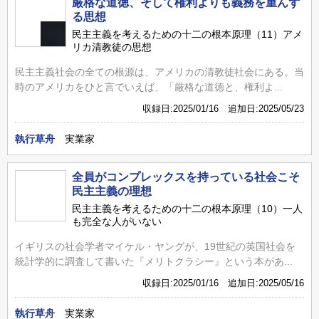
厳格な道徳、そして権利よりも義務を重んず
る思想
民主主義を考えるための十二の根本原理（11）アメ
リカ清教徒の思想
民主主義社会の全ての根源は、アメリカの清教徒社会にある。当
時のアメリカをひと言でいえば、「厳格な道徳と、権利よ...
収録日:2025/01/16 追加日:2025/05/23
執行草舟
実業家
全員がコンプレックスを持っている社会こそ
民主主義の理想
民主主義を考えるための十二の根本原理（10）一人
も完全な人がいない
イギリスの社会学者マイケル・ヤングが、19世紀の英国社会を
統計学的に調査して書いた『メリトクラシー』という本があ...
収録日:2025/01/16 追加日:2025/05/16
執行草舟
実業家