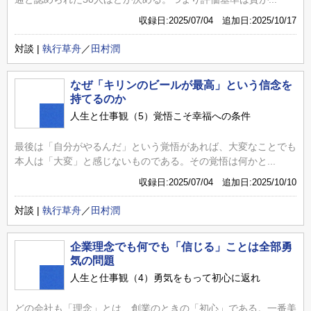
収録日:2025/07/04 追加日:2025/10/17
対談 |
執行草舟
／
田村潤
なぜ「キリンのビールが最高」という信念を
持てるのか
人生と仕事観（5）覚悟こそ幸福への条件
最後は「自分がやるんだ」という覚悟があれば、大変なことでも
本人は「大変」と感じないものである。その覚悟は何かと...
収録日:2025/07/04 追加日:2025/10/10
対談 |
執行草舟
／
田村潤
企業理念でも何でも「信じる」ことは全部勇
気の問題
人生と仕事観（4）勇気をもって初心に返れ
どの会社も「理念」とは、創業のときの「初心」である。一番美