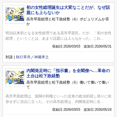
初の女性総理誕生は大変なことだが、なぜ話
題にも上らないか
高市早苗総理と松下政経塾（6）ポピュリズムか否
か
明治以来初となる女性総理である高市早苗氏。だが、「初の女性
総理」ということは、あまり話題には上らなかった。これ...
収録日:2026/03/03 追加日:2026/05/31
対談 |
執行草舟
／
神藏孝之
内閣発足時に「指示書」を全閣僚へ…革命の
土台は松下政経塾
高市早苗総理と松下政経塾（5）働いて働いて働い
て
高市早苗総理は、派閥や利権といった従来の政治的貸し借りに依
存せずに頂点に立った。その高市総理は、内閣発足時に全...
収録日:2026/03/03 追加日:2026/05/24