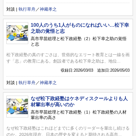
対談 |
執行草舟
／
神藏孝之
100人のうち1人がものになればいい…松下幸
之助の覚悟と志
高市早苗総理と松下政経塾（2）松下幸之助の覚悟
と志
松下政経塾の真のすごさは、世俗的なエリート教育とは一線を画
す「志」の教育にある。創設者である松下幸之助は、地位...
収録日:2026/03/03 追加日:2026/05/03
対談 |
執行草舟
／
神藏孝之
なぜ松下政経塾はケネディスクールよりも人
材輩出率が高いのか
高市早苗総理と松下政経塾（1）松下政経塾の人材
輩出率の高さ
なぜ松下政経塾はこれほどまでに多くのリーダーを輩出し続ける
のか。2026年現在、日本の歴史を変えると期待される高市...