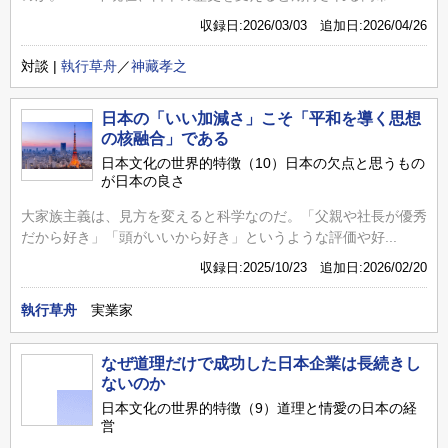
収録日:2026/03/03 追加日:2026/04/26
対談 |
執行草舟
／
神藏孝之
日本の「いい加減さ」こそ「平和を導く思想
の核融合」である
日本文化の世界的特徴（10）日本の欠点と思うもの
が日本の良さ
大家族主義は、見方を変えると科学なのだ。「父親や社長が優秀
だから好き」「頭がいいから好き」というような評価や好...
収録日:2025/10/23 追加日:2026/02/20
執行草舟
実業家
なぜ道理だけで成功した日本企業は長続きし
ないのか
日本文化の世界的特徴（9）道理と情愛の日本の経
営