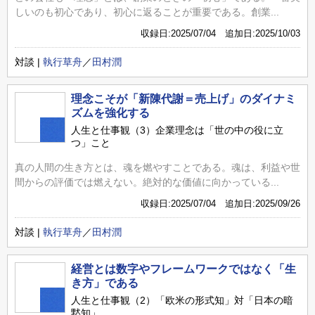
しいのも初心であり、初心に返ることが重要である。創業...
収録日:2025/07/04 追加日:2025/10/03
対談 |
執行草舟
／
田村潤
理念こそが「新陳代謝＝売上げ」のダイナミ
ズムを強化する
人生と仕事観（3）企業理念は「世の中の役に立
つ」こと
真の人間の生き方とは、魂を燃やすことである。魂は、利益や世
間からの評価では燃えない。絶対的な価値に向かっている...
収録日:2025/07/04 追加日:2025/09/26
対談 |
執行草舟
／
田村潤
経営とは数字やフレームワークではなく「生
き方」である
人生と仕事観（2）「欧米の形式知」対「日本の暗
黙知」