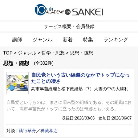
サービス概要・会員登録
講師
ジャンル
新着
特集
ランキング
TOP
ジャンル
哲学・思想
思想・随想
思想・随想
(全302件)
自民党という古い組織のなかでトップになっ
たことの凄さ
高市早苗総理と松下政経塾（7）大雪の中の大勝利
自民党というものは、まさに旧来型の組織である。その組織にお
いて、高市早苗氏がトップに立ったのは奇跡ともいえる。...
収録日:2026/03/03 追加日:2026/06/07
対談 |
執行草舟
／
神藏孝之