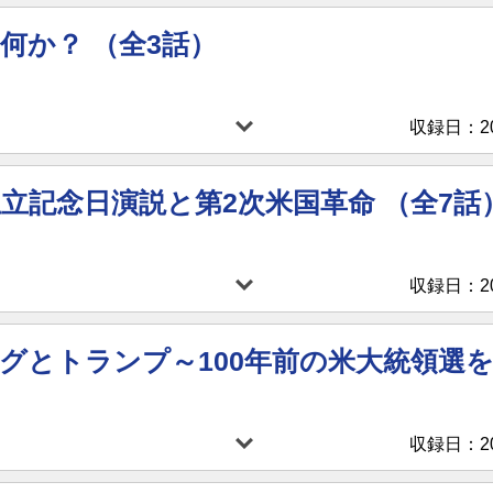
は何か？ （全3話）
収録日：202
度独立記念日演説と第2次米国革命 （全7話
収録日：202
グとトランプ～100年前の米大統領選を
収録日：202