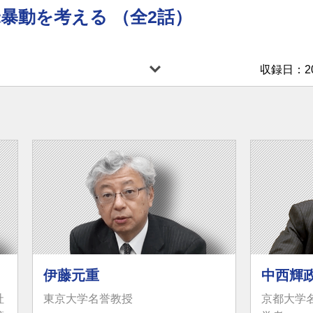
米暴動を考える （全2話）
収録日：202
伊藤元重
中西輝
社
東京大学名誉教授
京都大学