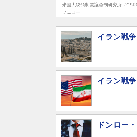
米国大統領制兼議会制研究所（CSP
フェロー
イラン戦争
イラン戦争
ドンロー・