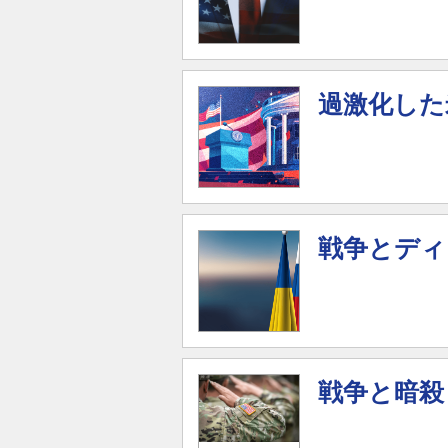
過激化した
戦争とディ
戦争と暗殺