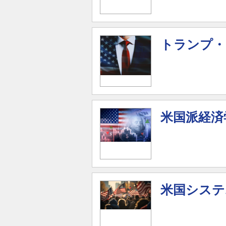
トランプ・
米国派経済
米国システ