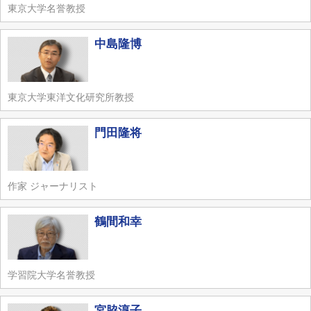
東京大学名誉教授
中島隆博
東京大学東洋文化研究所教授
門田隆将
作家 ジャーナリスト
鶴間和幸
学習院大学名誉教授
宮脇淳子