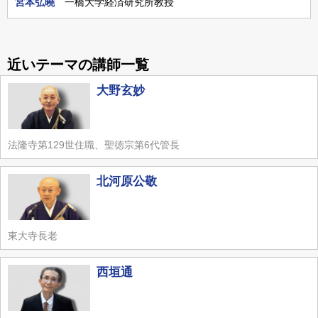
宮本弘曉
一橋大学経済研究所教授
近いテーマの講師一覧
大野玄妙
法隆寺第129世住職、聖徳宗第6代管長
北河原公敬
東大寺長老
西垣通