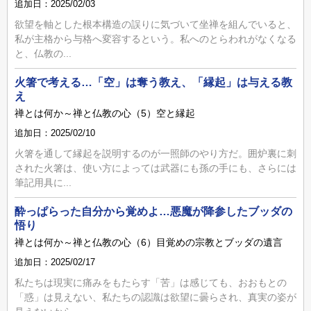
追加日：2025/02/03
欲望を軸とした根本構造の誤りに気づいて坐禅を組んでいると、
私が主格から与格へ変容するという。私へのとらわれがなくなる
と、仏教の...
火箸で考える…「空」は奪う教え、「縁起」は与える教
え
禅とは何か～禅と仏教の心（5）空と縁起
追加日：2025/02/10
火箸を通して縁起を説明するのが一照師のやり方だ。囲炉裏に刺
された火箸は、使い方によっては武器にも孫の手にも、さらには
筆記用具に...
酔っぱらった自分から覚めよ…悪魔が降参したブッダの
悟り
禅とは何か～禅と仏教の心（6）目覚めの宗教とブッダの遺言
追加日：2025/02/17
私たちは現実に痛みをもたらす「苦」は感じても、おおもとの
「惑」は見えない、私たちの認識は欲望に曇らされ、真実の姿が