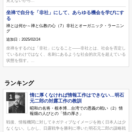
見えないから...
坐禅で自分を「非社」にして、あらゆる機会を学びにす
る
禅とは何か～禅と仏教の心（7）非社とオーガニック・ラーニン
グ
追加日：2025/02/24
坐禅をするのは「非社」になること――非社とは、社会を否定し
ているわけではなく、名刺にあるような社会的次元を超えている
状態を指す。...
ランキング
情に厚くなければ情報工作はできない…明石
1
元二郎の対露工作の教訓
昭和の名将・根本博…台湾での恩義の戦い（2）情
報畑の人びとの「情の厚さ」
戦後、情報機関に対してネガティブなイメージを抱く日本人は少
なくない。しかし、日露戦争を勝利に導いた明石元二郎の謀略戦