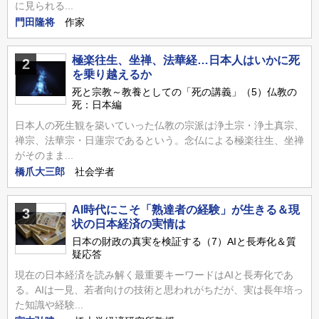
に見られる...
門田隆将
作家
極楽往生、坐禅、法華経…日本人はいかに死
2
を乗り越えるか
死と宗教～教養としての「死の講義」（5）仏教の
死：日本編
日本人の死生観を築いていった仏教の宗派は浄土宗・浄土真宗、
禅宗、法華宗・日蓮宗であるという。念仏による極楽往生、坐禅
がそのまま...
橋爪大三郎
社会学者
AI時代にこそ「熟達者の経験」が生きる＆現
3
状の日本経済の実情は
日本の財政の真実を検証する（7）AIと長寿化＆質
疑応答
現在の日本経済を読み解く最重要キーワードはAIと長寿化であ
る。AIは一見、若者向けの技術と思われがちだが、実は長年培っ
た知識や経験...