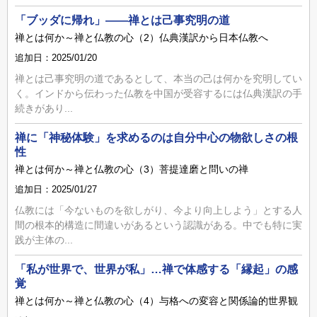
「ブッダに帰れ」――禅とは己事究明の道
禅とは何か～禅と仏教の心（2）仏典漢訳から日本仏教へ
追加日：2025/01/20
禅とは己事究明の道であるとして、本当の己は何かを究明してい
く。インドから伝わった仏教を中国が受容するには仏典漢訳の手
続きがあり...
禅に「神秘体験」を求めるのは自分中心の物欲しさの根
性
禅とは何か～禅と仏教の心（3）菩提達磨と問いの禅
追加日：2025/01/27
仏教には「今ないものを欲しがり、今より向上しよう」とする人
間の根本的構造に間違いがあるという認識がある。中でも特に実
践が主体の...
「私が世界で、世界が私」…禅で体感する「縁起」の感
覚
禅とは何か～禅と仏教の心（4）与格への変容と関係論的世界観