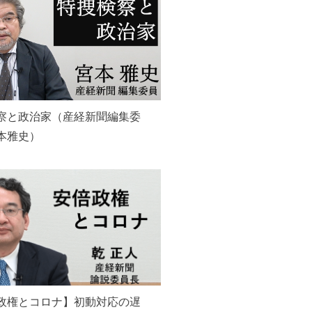
察と政治家（産経新聞編集委
本雅史）
政権とコロナ】初動対応の遅