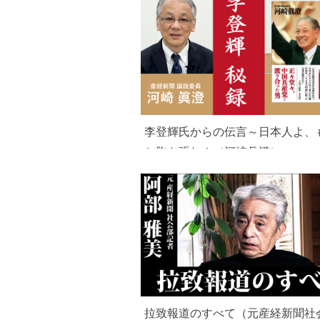
李登輝氏からの伝言～日本人よ、
と胸を張れ！（河崎眞澄）
拉致報道のすべて（元産経新聞社