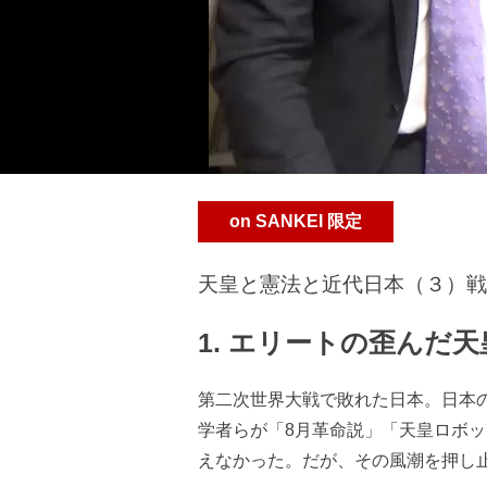
on SANKEI 限定
天皇と憲法と近代日本（３）戦
1. エリートの歪んだ天
第二次世界大戦で敗れた日本。日本
学者らが「8月革命説」「天皇ロボ
えなかった。だが、その風潮を押し