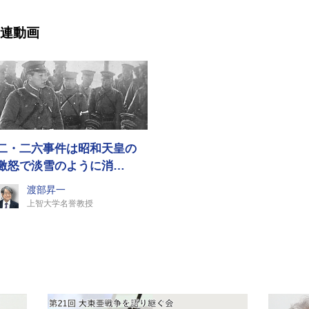
連動画
二・二六事件は昭和天皇の
激怒で淡雪のように消…
渡部昇一
上智大学名誉教授