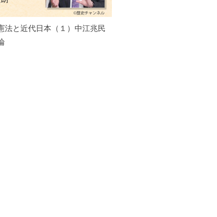
憲法と近代日本（１）中江兆民
論