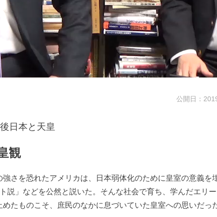
公開日：2019/
後日本と天皇
皇観
の強さを恐れたアメリカは、日本弱体化のために皇室の意義を
ット説」などを公然と説いた。そんな社会で育ち、学んだエリ
止めたものこそ、庶民のなかに息づいていた皇室への思いだっ