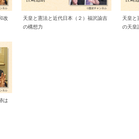
和改
天皇と憲法と近代日本（２）福沢諭吉
天皇と
の構想力
の天皇
跡は