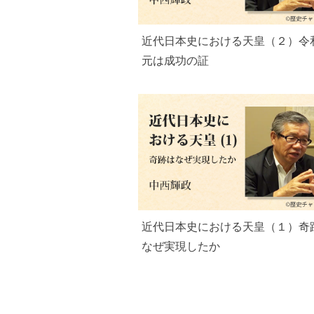
近代日本史における天皇（２）令
元は成功の証
近代日本史における天皇（１）奇
なぜ実現したか