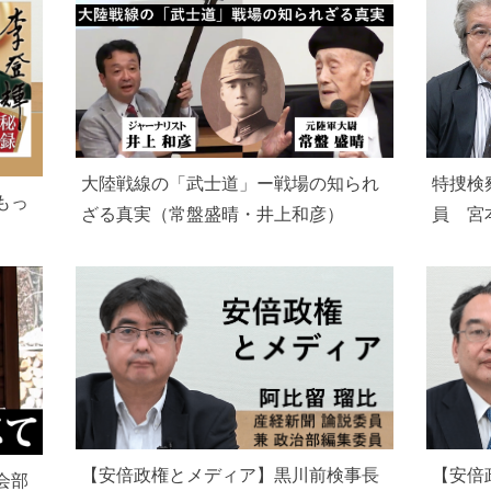
大陸戦線の「武士道」ー戦場の知られ
特捜検
もっ
ざる真実（常盤盛晴・井上和彦）
員 宮
【安倍政権とメディア】黒川前検事長
【安倍
会部