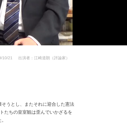
10/21
出演者：江崎道朗（評論家）
壊そうとし、またそれに迎合した憲法
ートたちの皇室観は歪んでいかざるを
た。