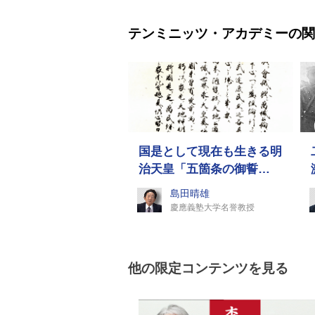
テンミニッツ・アカデミーの関
国是として現在も生きる明
治天皇「五箇条の御誓…
島田晴雄
慶應義塾大学名誉教授
他の限定コンテンツを見る